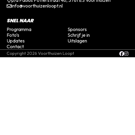
p/a Paulus Potterstraat 46, 3781 ES Voorthuizen
info@voorthuizenloopt.nl
SNEL NAAR
Programma
Sponsors
Foto’s
Schrijf je in
Updates
Uitslagen
Contact
Copyright 2026 Voorthuizen Loopt