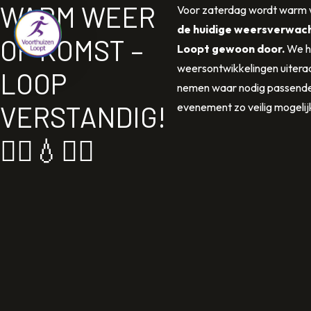
WARM WEER
Direct naar content
Voor zaterdag wordt warm 
de huidige weersverwach
OP KOMST –
Terug naar de startpagina
Loopt gewoon door.
We h
weersontwikkelingen uiteraa
LOOP
nemen waar nodig passend
VERSTANDIG!
evenement zo veilig mogelijk
🏃‍♀️💧🏃‍♂️