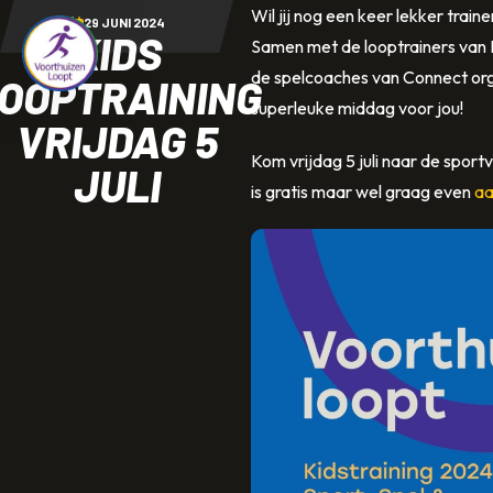
Direct naar content
Wil jij nog een keer lekker trai
29 JUNI 2024
KIDS
Samen met de looptrainers van
Terug naar de startpagina
de spelcoaches van Connect or
OOPTRAINING
superleuke middag voor jou!
VRIJDAG 5
Kom vrijdag 5 juli naar de sport
JULI
is gratis maar wel graag even
a