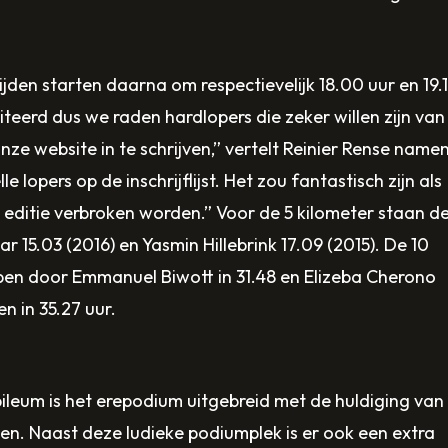
jden starten daarna om respectievelijk 18.00 uur en 19.
Bos
Een
miteerd dus we raden hardlopers die zeker willen zijn van
Dynamics
evenement
e website in te schrijven,” vertelt Reinier Rense name
is
kan
e lopers op de inschrijflijst. Het zou fantastisch zijn als
ook
niet
e editie verbroken worden.” Voor de 5 kilometer staan d
Voor
dit
zonder
 15.03 (2016) en Yasmin Hillebrink 17.09 (2015). De 10
zaterdag
jaar
sponsors
open door Emmanuel Biwott in 31.48 en Elizeba Cherono
wordt
weer
en
en in 35.27 uur.
warm
gouden
daarom
weer
sponsor
zijn
verwacht.
van
we
eum is het erepodium uitgebreid met de huldiging van
Op
Voorthuizen
enorm
den. Naast deze ludieke podiumplek is er ook een extra
basis