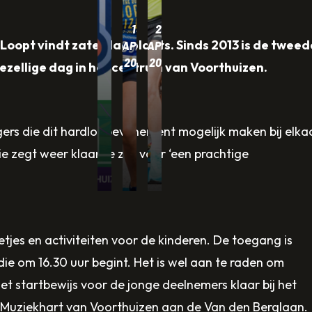
WARM
13
25
WEER
Loopt vindt zaterdag plaats. Sinds 2013 is de tweed
APRIL
APRIL
OP
2024
2024
gezellige dag in het centrum van Voorthuizen.
KOMST
GOUDEN
EESTAIRS
–
SPONSOR:
GAAT
gers die dit hardloopevenement mogelijk maken bij elka
LOOP
BOS
VOOR
e zegt weer klaar te zijn voor ‘een prachtige
VERSTANDIG!
DYNAMICS
GOUD!
tjes en activiteiten voor de kinderen. De toegang is
die om 16.30 uur begint. Het is wel aan te raden om
 het startbewijs voor de jonge deelnemers klaar bij het
het Muziekhart van Voorthuizen aan de Van den Berglaan.