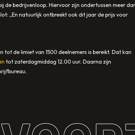
Loopt!
blij
bij de bedrijvenloop. Hiervoor zijn ondertussen meer da
van
met
ot: ,,En natuurlijk ontbreekt ook dit jaar de prijs voor
de
de
huidige
support
weersverwachting
van
gaat
EeStairs
 tot de limiet van 1500 deelnemers is bereikt. Dat kan
Voorthuizen
als
en
tot zaterdagmiddag 12.00 uur. Daarna zijn
Loopt
gouden
hrijfbureau.
gewoon
sponsor.
door.
We
houden
de
weersontwikkeli