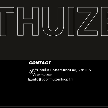
THUIZ
CONTACT
p/a Paulus Potterstraat 46, 3781 ES
Voorthuizen
info@voorthuizenloopt.nl