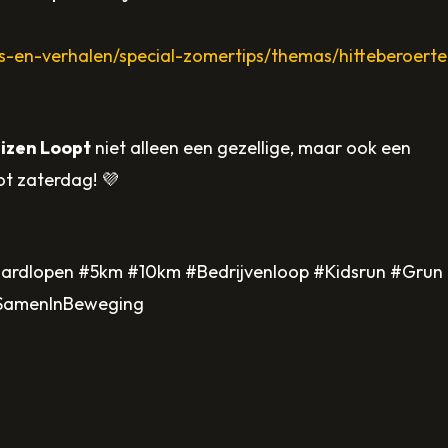
-en-verhalen/special-zomertips/themas/hitteberoerte
Bos
Een
Dynamics
evenement
izen Loopt
niet alleen een gezellige, maar ook een
is
kan
ot zaterdag! 💜
ook
niet
Voor
dit
zonder
zaterdag
jaar
sponsors
rdlopen #5km #10km #Bedrijvenloop #Kidsrun #Grun
wordt
weer
en
#SamenInBeweging
warm
gouden
daarom
weer
sponsor
zijn
verwacht.
van
we
Op
Voorthuizen
enorm
basis