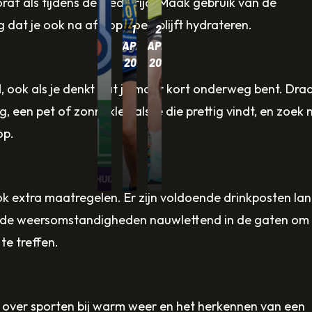
oraf als tijdens de wedstrijd. Maak gebruik van de
WARM
 dat je ook na afloop goed blijft hydrateren.
13
25
WEER
APRIL
APRIL
OP
2024
2024
KOMST
GOUDEN
EESTAIRS
d
, ook als je denkt dat je maar kort onderweg bent. Dra
–
SPONSOR:
GAAT
, een pet of zonneklep als je die prettig vindt, en zoek 
op.
LOOP
BOS
VOOR
VERSTANDIG!
DYNAMICS
GOUD!
ok extra maatregelen. Er zijn voldoende drinkposten la
 de weersomstandigheden nauwlettend in de gaten om
e treffen.
over sporten bij warm weer en het herkennen van een