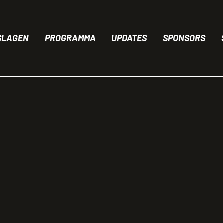
at
d
SLAGEN
PROGRAMMA
UPDATES
SPONSORS
k
SUBMENU: